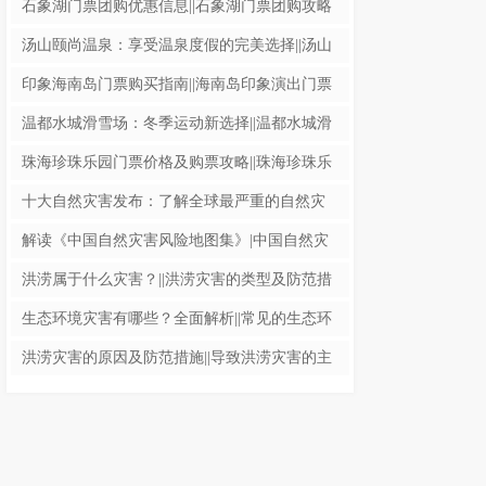
石象湖门票团购优惠信息||石象湖门票团购攻略
与优惠活动
汤山颐尚温泉：享受温泉度假的完美选择||汤山
颐尚温泉度假村体验与养生价值
印象海南岛门票购买指南||海南岛印象演出门票
预订与优惠信息
温都水城滑雪场：冬季运动新选择||温都水城滑
雪场体验指南与游玩攻略
珠海珍珠乐园门票价格及购票攻略||珠海珍珠乐
园门票多少钱？最新票价和游玩指南
十大自然灾害发布：了解全球最严重的自然灾
难||十大自然灾害排名与影响分析：全球最严重
解读《中国自然灾害风险地图集》|中国自然灾
的自然灾害有哪些
害风险地图集的全面分析与应用
洪涝属于什么灾害？||洪涝灾害的类型及防范措
施
生态环境灾害有哪些？全面解析||常见的生态环
境灾害类型及影响分析
洪涝灾害的原因及防范措施||导致洪涝灾害的主
要自然与人为因素分析