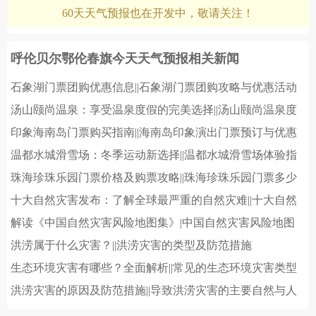
60天天气预报也在开发中，敬请关注！
呼伦贝尔鄂伦春旗今天天气预报相关新闻
石象湖门票团购优惠信息||石象湖门票团购攻略与优惠活动
汤山颐尚温泉：享受温泉度假的完美选择||汤山颐尚温泉度
假村体验与养生价值
印象海南岛门票购买指南||海南岛印象演出门票预订与优惠
信息
温都水城滑雪场：冬季运动新选择||温都水城滑雪场体验指
南与游玩攻略
珠海珍珠乐园门票价格及购票攻略||珠海珍珠乐园门票多少
钱？最新票价和游玩指南
十大自然灾害发布：了解全球最严重的自然灾难||十大自然
灾害排名与影响分析：全球最严重的自然灾害有哪些
解读《中国自然灾害风险地图集》|中国自然灾害风险地图
集的全面分析与应用
洪涝属于什么灾害？||洪涝灾害的类型及防范措施
生态环境灾害有哪些？全面解析||常见的生态环境灾害类型
及影响分析
洪涝灾害的原因及防范措施||导致洪涝灾害的主要自然与人
为因素分析